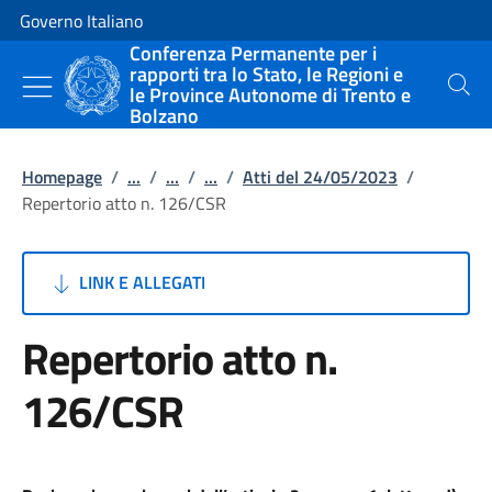
Vai al contenuto
Vai alla navigazione del sito
Governo Italiano
Conferenza Permanente per i
rapporti tra lo Stato, le Regioni e
le Province Autonome di Trento e
Cerca
Bolzano
Homepage
/
...
/
...
/
...
/
Atti del 24/05/2023
/
Repertorio atto n. 126/CSR
LINK E ALLEGATI
Repertorio atto n.
126/CSR