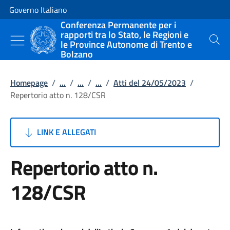
Vai al contenuto
Vai alla navigazione del sito
Governo Italiano
Conferenza Permanente per i
rapporti tra lo Stato, le Regioni e
le Province Autonome di Trento e
Cerca
Bolzano
Homepage
/
...
/
...
/
...
/
Atti del 24/05/2023
/
Repertorio atto n. 128/CSR
LINK E ALLEGATI
Repertorio atto n.
128/CSR