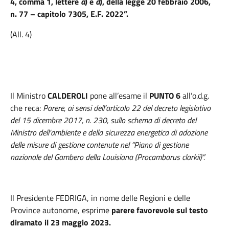
4, comma 1, lettere
a
) e
d
), della legge 20 febbraio 2006,
n. 77 – capitolo 7305, E.F. 2022”.
(All. 4)
Il Ministro
CALDEROLI
pone all’esame il
PUNTO 6
all’o.d.g.
che reca:
Parere, ai sensi dell’articolo 22 del decreto legislativo
del 15 dicembre 2017, n. 230, sullo schema di decreto del
Ministro dell’ambiente e della sicurezza energetica di adozione
delle misure di gestione contenute nel “Piano di gestione
nazionale del Gambero della Louisiana (Procambarus clarkii)”.
Il Presidente FEDRIGA,
in nome delle Regioni e delle
Province autonome, esprime
parere favorevole sul testo
diramato il 23 maggio 2023.