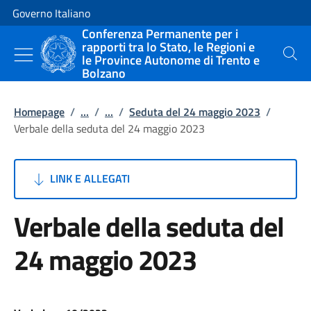
Vai al contenuto
Vai alla navigazione del sito
Governo Italiano
Conferenza Permanente per i
rapporti tra lo Stato, le Regioni e
le Province Autonome di Trento e
Cerca
Bolzano
Homepage
/
...
/
...
/
Seduta del 24 maggio 2023
/
Verbale della seduta del 24 maggio 2023
LINK E ALLEGATI
Verbale della seduta del
24 maggio 2023