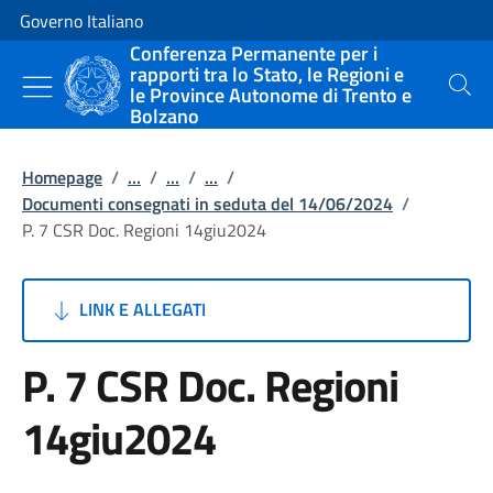
Vai al contenuto
Vai alla navigazione del sito
Governo Italiano
Conferenza Permanente per i
rapporti tra lo Stato, le Regioni e
le Province Autonome di Trento e
Cerca
Bolzano
Homepage
/
...
/
...
/
...
/
Documenti consegnati in seduta del 14/06/2024
/
P. 7 CSR Doc. Regioni 14giu2024
LINK E ALLEGATI
P. 7 CSR Doc. Regioni
14giu2024