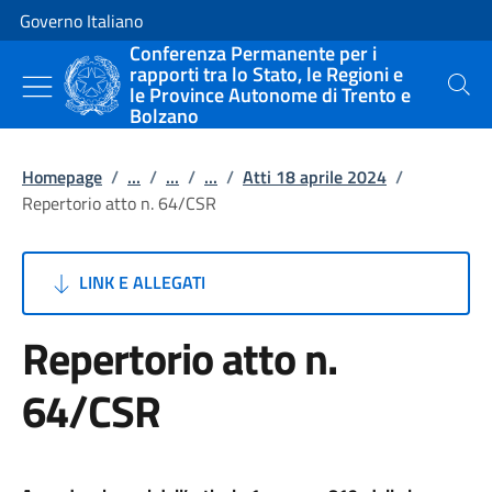
Vai al contenuto
Vai alla navigazione del sito
Governo Italiano
Conferenza Permanente per i
rapporti tra lo Stato, le Regioni e
le Province Autonome di Trento e
Cerca
Bolzano
Homepage
/
...
/
...
/
...
/
Atti 18 aprile 2024
/
Repertorio atto n. 64/CSR
LINK E ALLEGATI
Repertorio atto n.
64/CSR