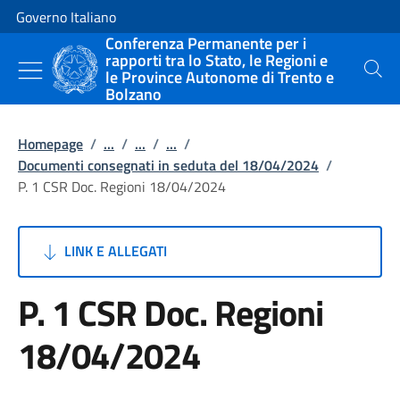
Vai al contenuto
Vai alla navigazione del sito
Governo Italiano
Conferenza Permanente per i
rapporti tra lo Stato, le Regioni e
le Province Autonome di Trento e
Cerca
Bolzano
Homepage
/
...
/
...
/
...
/
Documenti consegnati in seduta del 18/04/2024
/
P. 1 CSR Doc. Regioni 18/04/2024
LINK E ALLEGATI
P. 1 CSR Doc. Regioni
18/04/2024