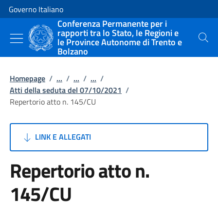
Vai al contenuto
Vai alla navigazione del sito
Governo Italiano
Conferenza Permanente per i
rapporti tra lo Stato, le Regioni e
le Province Autonome di Trento e
Cerca
Bolzano
Homepage
/
...
/
...
/
...
/
Atti della seduta del 07/10/2021
/
Repertorio atto n. 145/CU
LINK E ALLEGATI
Repertorio atto n.
145/CU