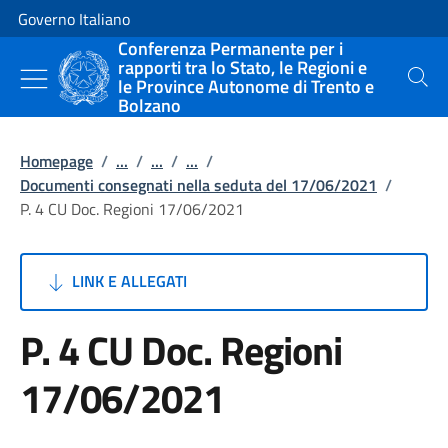
Vai al contenuto
Vai alla navigazione del sito
Governo Italiano
Conferenza Permanente per i
rapporti tra lo Stato, le Regioni e
le Province Autonome di Trento e
Cerca
Bolzano
Homepage
/
...
/
...
/
...
/
Documenti consegnati nella seduta del 17/06/2021
/
P. 4 CU Doc. Regioni 17/06/2021
LINK E ALLEGATI
P. 4 CU Doc. Regioni
17/06/2021