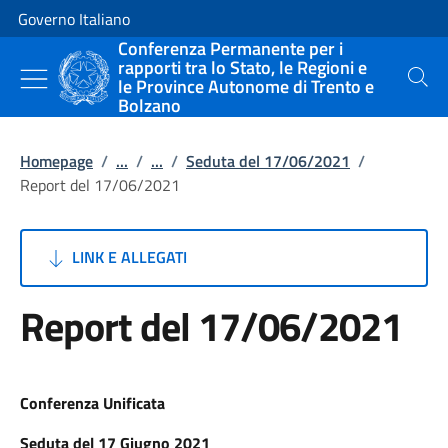
Vai al contenuto
Vai alla navigazione del sito
Governo Italiano
Conferenza Permanente per i
rapporti tra lo Stato, le Regioni e
le Province Autonome di Trento e
Cerca
Bolzano
Homepage
/
...
/
...
/
Seduta del 17/06/2021
/
Report del 17/06/2021
LINK E ALLEGATI
Report del 17/06/2021
Conferenza Unificata
Seduta del 17 Giugno 2021