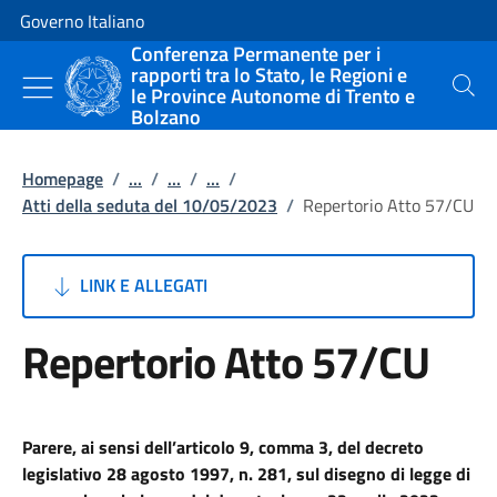
Vai al contenuto
Vai alla navigazione del sito
Governo Italiano
Conferenza Permanente per i
rapporti tra lo Stato, le Regioni e
le Province Autonome di Trento e
Cerca
Bolzano
Homepage
/
...
/
...
/
...
/
Atti della seduta del 10/05/2023
/
Repertorio Atto 57/CU
LINK E ALLEGATI
Repertorio Atto 57/CU
Parere, ai sensi dell’articolo 9, comma 3, del decreto
legislativo 28 agosto 1997, n. 281, sul disegno di legge di