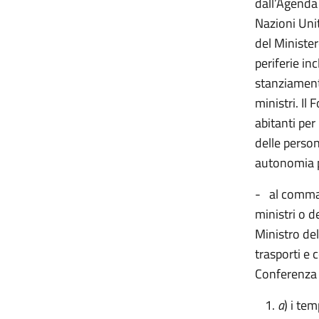
dall’Agenda 
Nazioni Unit
del Ministe
periferie in
stanziament
ministri. I
abitanti per
delle person
autonomia p
- al comma 
ministri o de
Ministro del
trasporti e c
Conferenza u
a
) i te