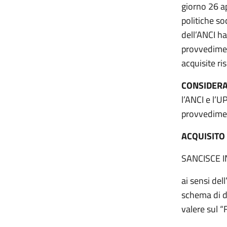
giorno 26 a
politiche so
dell’ANCI h
provvedimen
acquisite r
CONSIDER
l’ANCI e l’
provvedimen
ACQUISITO
SANCISCE 
ai sensi del
schema di de
valere sul “