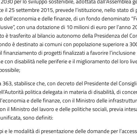
2030 per lo sviluppo sostenibile, adottata dall’Assemblea g
e il 25 settembre 2015, prevede l’istituzione, nello stato di
ro dell’economia e delle finanze, di un fondo denominato “F
clusive”, con una dotazione di 10 milioni di euro per l’anno 20
o è trasferito al bilancio autonomo della Presidenza del Con
l Fondo è destinato ai comuni con popolazione superiore a 3
 il finanziamento di progetti finalizzati a favorire l’inclusione
e con disabilità nelle periferie e il miglioramento del loro live
ossibile;
363, stabilisce che, con decreto del Presidente del Consigli
ll’Autorità politica delegata in materia di disabilità, di concer
l’economia e delle finanze, con il Ministro delle infrastruttur
on il Ministro del lavoro e delle politiche sociali, previa intes
nificata, sono definiti:
mpi e le modalità di presentazione delle domande per l’access