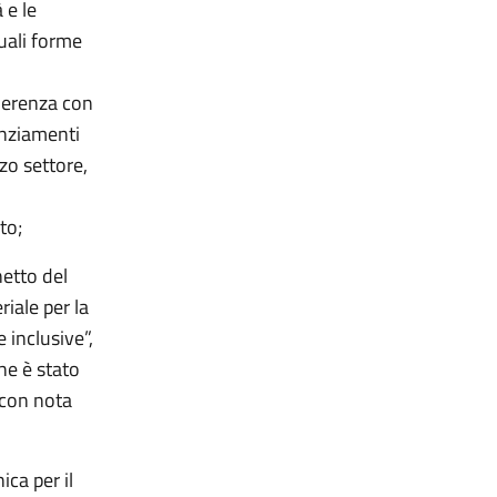
 e le
uali forme
 coerenza con
nanziamenti
rzo settore,
to;
netto del
riale per la
 inclusive”,
che è stato
 con nota
ca per il