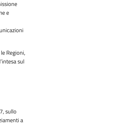
missione
me e
unicazioni
le Regioni,
’intesa sul
7, sullo
ziamenti a