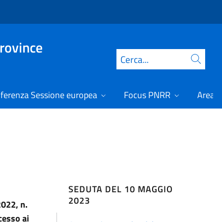
Province
Cerca
ferenza Sessione europea
Focus PNRR
Area r
SEDUTA DEL 10 MAGGIO
2023
2022, n.
cesso ai