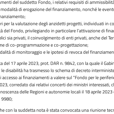
menti del suddetto Fondo, i relativi requisiti di ammissibilità
e modalità di erogazione del finanziamento, nonché le event
inanziamento;
teri per la valutazione degli anzidetti progetti, individuati in
ità del Fondo, privilegiando in particolare l’attivazione di fi
lici sia privati, il coinvolgimento di enti privati, anche del Te
rme di co-programmazione e co-progettazione;
odalità di monitoraggio e le ipotesi di revoca del finanziamen
a del 17 aprile 2023, prot. DAR n. 9842, con la quale il Gabi
 le disabilità ha trasmesso lo schema di decreto interministe
 accesso ai finanziamenti a valere sul “Fondo per le periferie
023, corredato dai relativi concerti dei ministri interessati, 
onoscenza delle Regioni e autonomie locali il 18 aprile 2023
. 9980;
he con la suddetta nota è stata convocata una riunione tecni