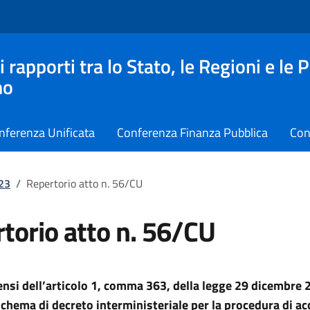
apporti tra lo Stato, le Regioni e le 
no
nferenza Unificata
Conferenza Finanza Pubblica
Con
023
/
Repertorio atto n. 56/CU
torio atto n. 56/CU
sensi dell’articolo 1, comma 363, della legge 29 dicembre 
schema di decreto interministeriale per la procedura di ac