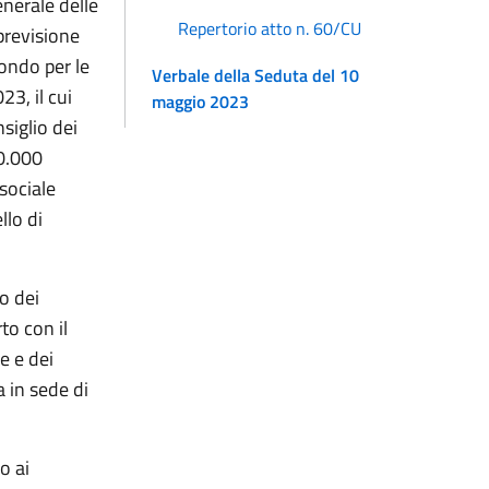
enerale delle
Repertorio atto n. 60/CU
 previsione
ondo per le
Verbale della Seduta del 10
23, il cui
maggio 2023
siglio dei
00.000
 sociale
llo di
o dei
to con il
e e dei
a in sede di
o ai