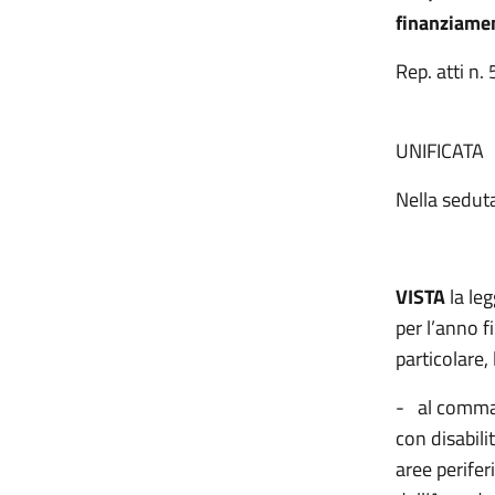
finanziamen
Rep. atti n
LA 
UN
Nella sedut
VISTA
la le
per l’anno f
particolare, 
- al comma 
con disabili
aree perifer