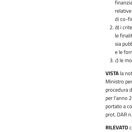
finanzia
relativ
di co-f
b
) i cri
le final
sia pubb
e le fo
c
) le m
VISTA
la not
Ministro per
procedura di
per l’anno 2
portato a c
prot. DAR n
RILEVATO
c