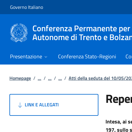
Vai al contenuto
Vai alla navigazione del sito
Governo Italiano
Conferenza Permanente per i r
Autonome di Trento e Bolza
Presentazione
Conferenza Stato-Regioni
Co
Homepage
/
...
/
...
/
...
/
Atti della seduta del 10/05/2
Reper
LINK E ALLEGATI
Intesa, ai 
197, sullo 