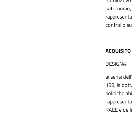
nominativo 
patrimonio, 
rappresentan
controllo sul
ACQUISITO
DESIGNA
ai sensi del
188, la dott
politiche ab
rappresentan
RAEE e delle 