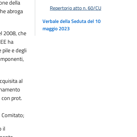
one della
Repertorio atto n. 60/CU
 che abroga
Verbale della Seduta del 10
maggio 2023
del 2008, che
AEE ha
 pile e degli
componenti,
cquisita al
dinamento
, con prot.
l Comitato;
 il