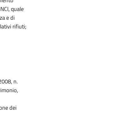
imento
ANCI, quale
za e di
tivi rifiuti;
2008, n.
rimonio,
ione dei