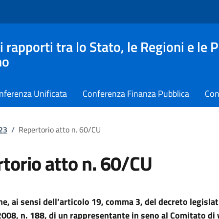
apporti tra lo Stato, le Regioni e le 
no
nferenza Unificata
Conferenza Finanza Pubblica
Con
023
/
Repertorio atto n. 60/CU
torio atto n. 60/CU
e, ai sensi dell’articolo 19, comma 3, del decreto legisla
08, n. 188, di un rappresentante in seno al Comitato di v