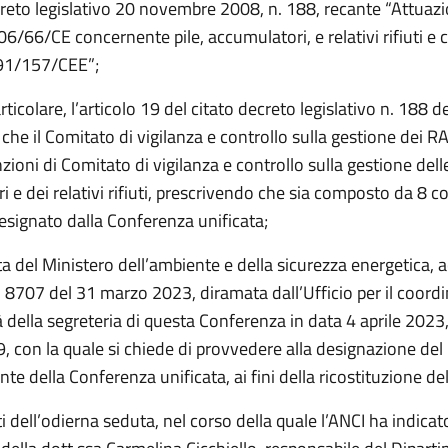
creto legislativo 20 novembre 2008, n. 188, recante “Attuazi
06/66/CE concernente pile, accumulatori, e relativi rifiuti e
a 91/157/CEE”;
articolare, l’articolo 19 del citato decreto legislativo n. 188 
che il Comitato di vigilanza e controllo sulla gestione dei R
zioni di Comitato di vigilanza e controllo sulla gestione delle
 e dei relativi rifiuti, prescrivendo che sia composto da 8 
esignato dalla Conferenza unificata;
ta del Ministero dell’ambiente e della sicurezza energetica, a
. 8707 del 31 marzo 2023, diramata dall’Ufficio per il coor
tà della segreteria di questa Conferenza in data 4 aprile 2023
, con la quale si chiede di provvedere alla designazione del
te della Conferenza unificata, ai fini della ricostituzione de
iti dell’odierna seduta, nel corso della quale l’ANCI ha indicato