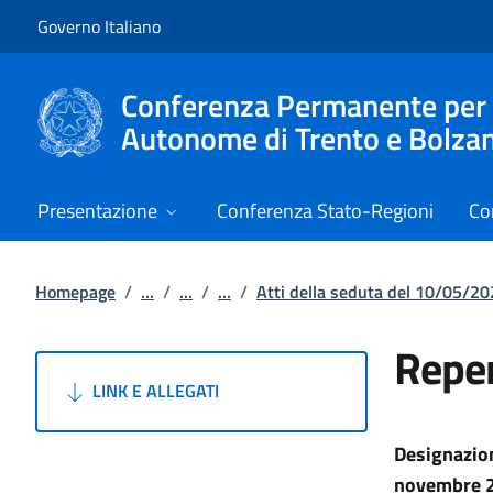
Vai al contenuto
Vai alla navigazione del sito
Governo Italiano
Conferenza Permanente per i r
Autonome di Trento e Bolza
Presentazione
Conferenza Stato-Regioni
Co
Homepage
/
...
/
...
/
...
/
Atti della seduta del 10/05/2
Reper
LINK E ALLEGATI
Designazion
novembre 20