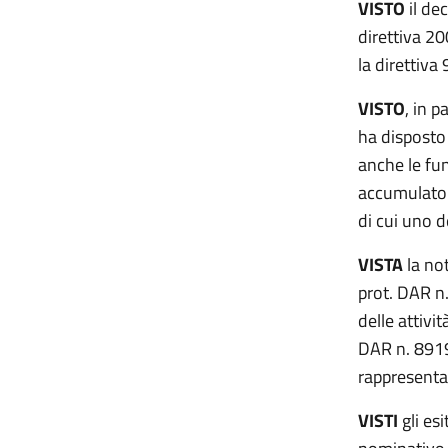
VISTO
il de
direttiva 20
la direttiv
VISTO
, in p
ha disposto 
anche le fun
accumulatori
di cui uno d
VISTA
la no
prot. DAR n
delle attivi
DAR n. 8919
rappresentan
VISTI
gli es