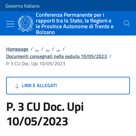
Vai al contenuto
Vai alla navigazione del sito
Governo Italiano
Conferenza Permanente per i
rapporti tra lo Stato, le Regioni e
le Province Autonome di Trento e
Cerca
Bolzano
Homepage
/
...
/
...
/
...
/
Documenti consegnati nella seduta 10/05/2023
/
P. 3 CU Doc. Upi 10/05/2023
LINK E ALLEGATI
P. 3 CU Doc. Upi
10/05/2023