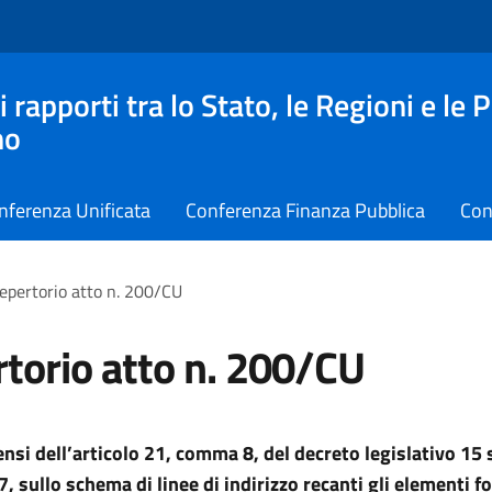
apporti tra lo Stato, le Regioni e le 
no
nferenza Unificata
Conferenza Finanza Pubblica
Con
epertorio atto n. 200/CU
torio atto n. 200/CU
sensi dell’articolo 21, comma 8, del decreto legislativo 1
, sullo schema di linee di indirizzo recanti gli elementi f