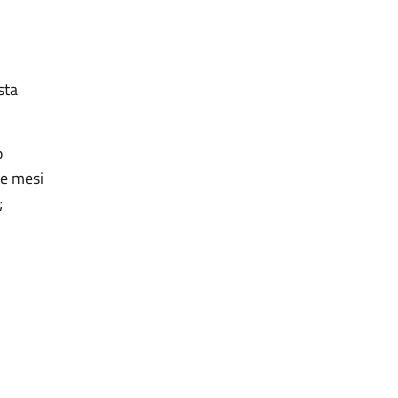
sta
o
re mesi
;