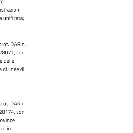
ce
istrazioni
a unificata;
prot. DAR n.
 28071, con
e delle
di linee di
prot. DAR n.
 28174, con
rovince
zo in