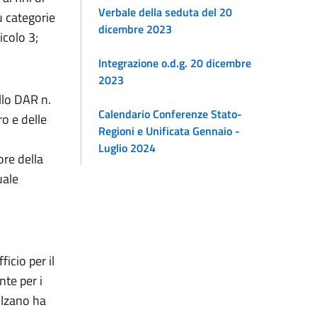
Verbale della seduta del 20
iù categorie
dicembre 2023
colo 3;
Integrazione o.d.g. 20 dicembre
2023
llo DAR n.
Calendario Conferenze Stato-
ro e delle
Regioni e Unificata Gennaio -
Luglio 2024
ore della
uale
icio per il
te per i
olzano ha