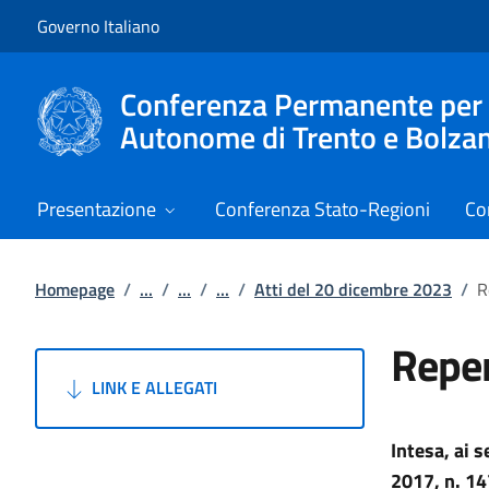
Vai al contenuto
Vai alla navigazione del sito
Governo Italiano
Conferenza Permanente per i r
Autonome di Trento e Bolza
Presentazione
Conferenza Stato-Regioni
Co
Homepage
/
...
/
...
/
...
/
Atti del 20 dicembre 2023
/
R
Reper
LINK E ALLEGATI
Intesa, ai 
2017, n. 147