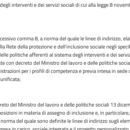
degli interventi e dei servizi sociali di cui alla legge 8 nove
ccessivo comma 8, a norma del quale le linee di indirizzo, el
la Rete della protezione e dell’inclusione sociale negli specif
lle politiche afferenti al sistema degli interventi e dei servizi
e con decreto del Ministro del lavoro e delle politiche sociali
strazioni per i profili di competenza e previa intesa in sede 
unificata;
creto del Ministro del lavoro e delle politiche sociali 13 dic
osizioni in materia di assegno di inclusione e, in particolare, 
orma del quale sono definite le linee di indirizzo sugli ele
resa in carico, sociale integrata e il progetto personalizzato, 