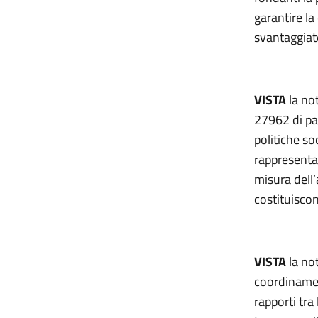
garantire la
svantaggiat
VISTA
la no
27962 di par
politiche so
rappresentan
misura dell’
costituisco
VISTA
la no
coordinamen
rapporti tra