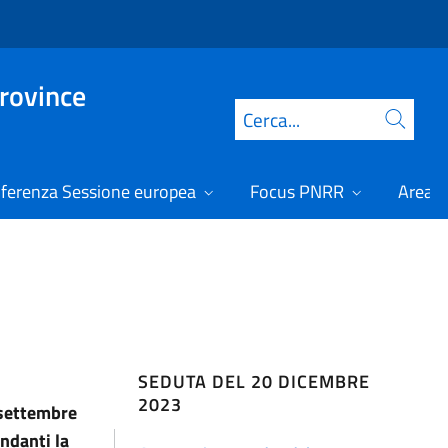
Province
Cerca
ferenza Sessione europea
Focus PNRR
Area r
SEDUTA DEL 20 DICEMBRE
2023
5 settembre
ondanti la