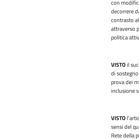
con modifica
decorrere d
contrasto al
attraverso p
politica atti
VISTO
il su
di sostegno 
prova dei me
inclusione s
VISTO
l’art
sensi del qua
Rete della 