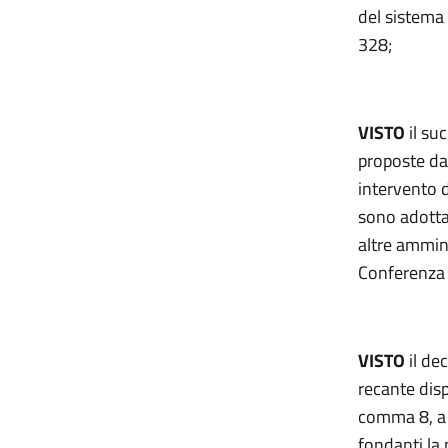
del sistema 
328;
VISTO
il su
proposte dal
intervento de
sono adottat
altre ammini
Conferenza 
VISTO
il de
recante disp
comma 8, a n
fondanti la p