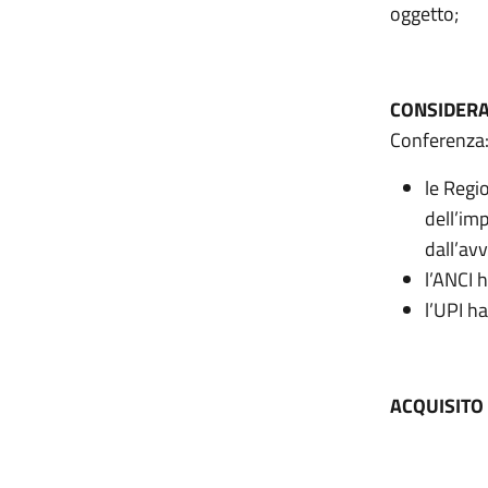
oggetto;
CONSIDER
Conferenza
le Regi
dell’imp
dall’av
l’ANCI 
l’UPI h
ACQUISITO