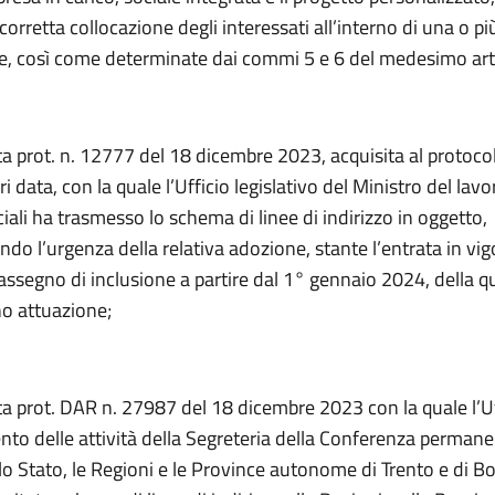
 corretta collocazione degli interessati all’interno di una o p
e, così come determinate dai commi 5 e 6 del medesimo arti
ta prot. n. 12777 del 18 dicembre 2023, acquisita al protoco
i data, con la quale l’Ufficio legislativo del Ministro del lavo
ciali ha trasmesso lo schema di linee di indirizzo in oggetto,
do l’urgenza della relativa adozione, stante l’entrata in vig
assegno di inclusione a partire dal 1° gennaio 2024, della q
no attuazione;
ta prot. DAR n. 27987 del 18 dicembre 2023 con la quale l’Uff
to delle attività della Segreteria della Conferenza permanen
 lo Stato, le Regioni e le Province autonome di Trento e di B