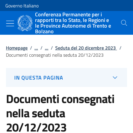
Vai al contenuto
Vai alla navigazione del sito
Governo Italiano
Conferenza Permanente per i
rapporti tra lo Stato, le Regioni e
le Province Autonome di Trento e
Cerca
Bolzano
Homepage
/
...
/
...
/
Seduta del 20 dicembre 2023
/
Documenti consegnati nella seduta 20/12/2023
IN QUESTA PAGINA
Documenti consegnati
nella seduta
20/12/2023