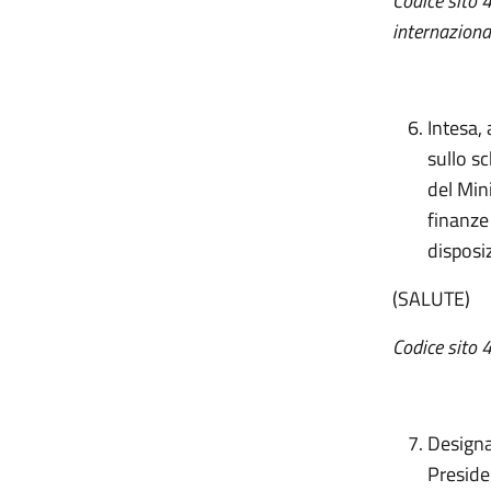
Codice sito 
internaziona
Intesa, 
sullo s
del Mini
finanze
disposiz
(SALUTE)
Codice sito 
Designaz
Preside