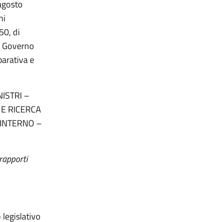
 agosto
ni
50, di
l Governo
parativa e
ISTRI –
 E RICERCA
 INTERNO –
 rapporti
 legislativo