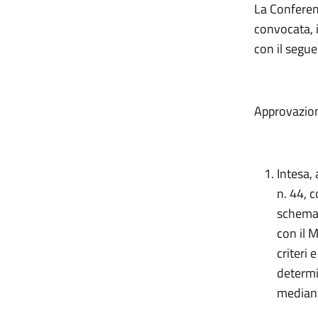
La Conferen
convocata, 
con il segue
Approvazion
Intesa, 
n. 44, 
schema 
con il M
criteri
determin
mediant