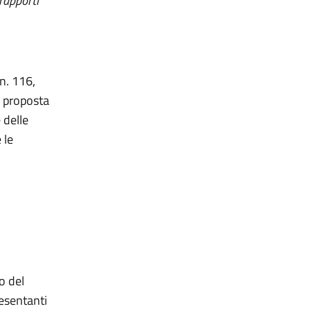
 rapporti
 n. 116,
u proposta
 delle
 le
o del
resentanti