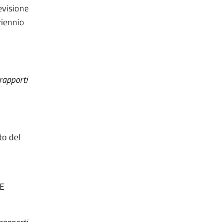
evisione
riennio
 rapporti
to del
 E