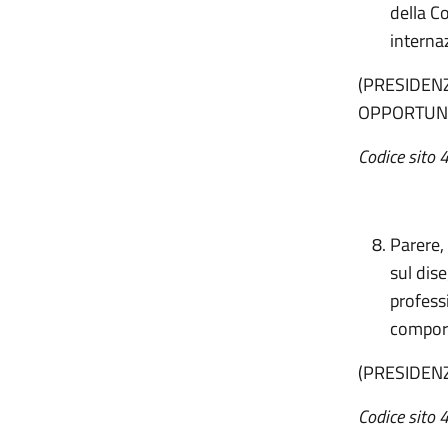
della C
internaz
(PRESIDENZ
OPPORTUNI
Codice sito 4
Parere, 
sul dise
professi
comport
(PRESIDENZ
Codice sito 