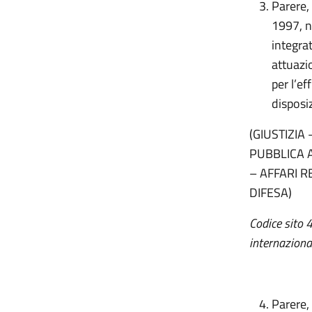
Parere,
1997, n
integrat
attuazi
per l’ef
disposiz
(GIUSTIZIA
PUBBLICA A
– AFFARI R
DIFESA)
Codice sito 
internaziona
Parere, 