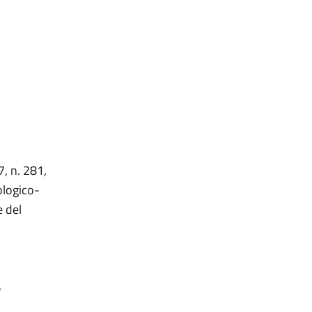
i
7, n. 281,
ologico-
e del