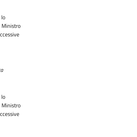
 lo
l Ministro
uccessive
ca
 lo
l Ministro
uccessive