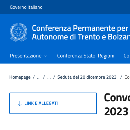
Vai al contenuto
Vai alla navigazione del sito
Governo Italiano
Conferenza Permanente per i r
Autonome di Trento e Bolza
Presentazione
Conferenza Stato-Regioni
Co
Homepage
/
...
/
...
/
Seduta del 20 dicembre 2023
/
Co
Convo
LINK E ALLEGATI
2023