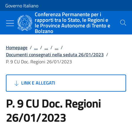
Vai al contenuto
Vai alla navigazione del sito
Governo Italiano
Conferenza Permanente per i
rapporti tra lo Stato, le Regioni e
le Province Autonome di Trento e
Cerca
Bolzano
Homepage
/
...
/
...
/
...
/
Documenti consegnati nella seduta 26/01/2023
/
P. 9 CU Doc. Regioni 26/01/2023
LINK E ALLEGATI
P. 9 CU Doc. Regioni
26/01/2023