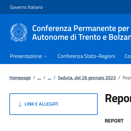
Vai al contenuto
Vai alla navigazione del sito
Governo Italiano
Conferenza Permanente per i r
Autonome di Trento e Bolza
Presentazione
Conferenza Stato-Regioni
Co
Homepage
/
...
/
...
/
Seduta. del 26 gennaio 2023
/
Rep
Repo
LINK E ALLEGATI
REPORT