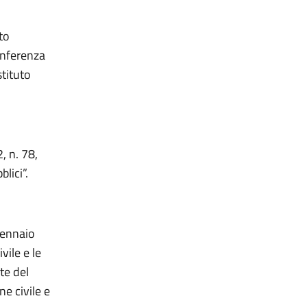
to
onferenza
tituto
, n. 78,
lici”.
 gennaio
vile e le
te del
e civile e