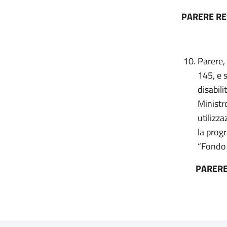
PARERE R
Parere,
145, e 
disabili
Ministro
utilizza
la prog
“Fondo 
PARERE