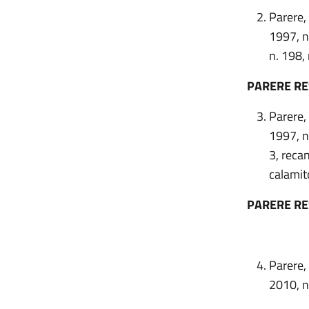
Parere,
1997, n
n. 198, 
PARERE R
Parere,
1997, n
3, recan
calamito
PARERE R
Parere,
2010, n