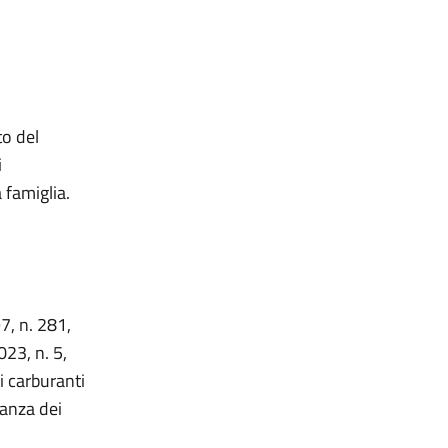
to del
i
 famiglia.
7, n. 281,
23, n. 5,
i carburanti
ianza dei