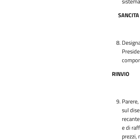
sistema 
SANCITA 
Designaz
Preside
compone
RINVIO
Parere, 
sul dis
recante
e di ra
prezzi, 