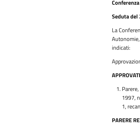
Conferenza 
Seduta del
La Conferenz
Autonomie, C
indicati:
Approvazion
APPROVAT
Parere,
1997, n
1, recan
PARERE R