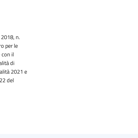
 2018, n.
o per le
 con il
lità di
ualità 2021 e
022 del