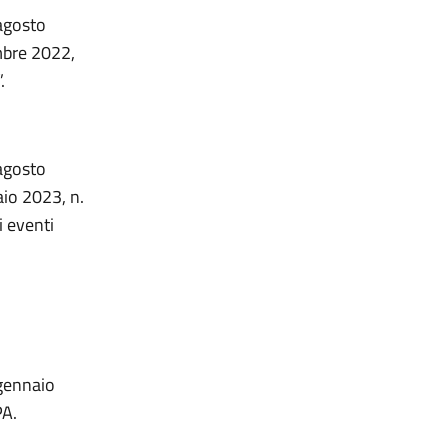
 agosto
mbre 2022,
.
 agosto
aio 2023, n.
i eventi
 gennaio
PA.