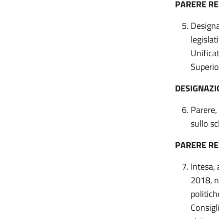
PARERE R
Designaz
legisla
Unifica
Superio
DESIGNAZI
Parere,
sullo sc
PARERE R
Intesa, 
2018, n.
politic
Consigl