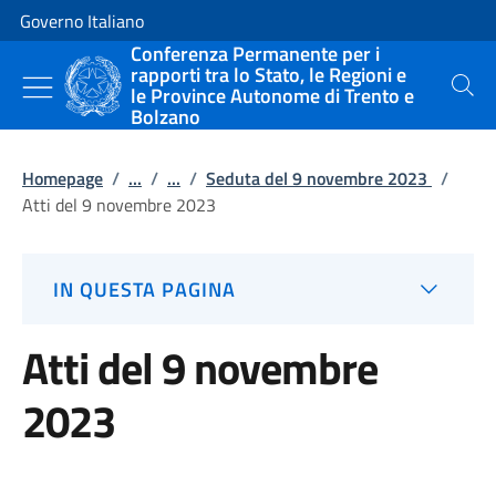
Vai al contenuto
Vai alla navigazione del sito
Governo Italiano
Conferenza Permanente per i
rapporti tra lo Stato, le Regioni e
le Province Autonome di Trento e
Cerca
Bolzano
Homepage
/
...
/
...
/
Seduta del 9 novembre 2023
/
Atti del 9 novembre 2023
IN QUESTA PAGINA
Atti del 9 novembre
2023