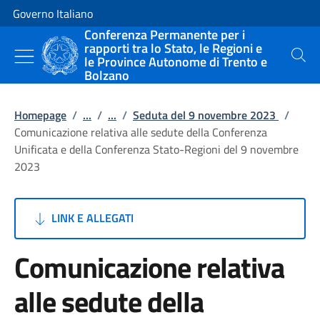
Vai al contenuto
Vai alla navigazione del sito
Governo Italiano
Conferenza Permanente per i
rapporti tra lo Stato, le Regioni e
le Province Autonome di Trento e
Cerca
Bolzano
Homepage
/
...
/
...
/
Seduta del 9 novembre 2023
/
Comunicazione relativa alle sedute della Conferenza
Unificata e della Conferenza Stato-Regioni del 9 novembre
2023
LINK E ALLEGATI
Comunicazione relativa
alle sedute della