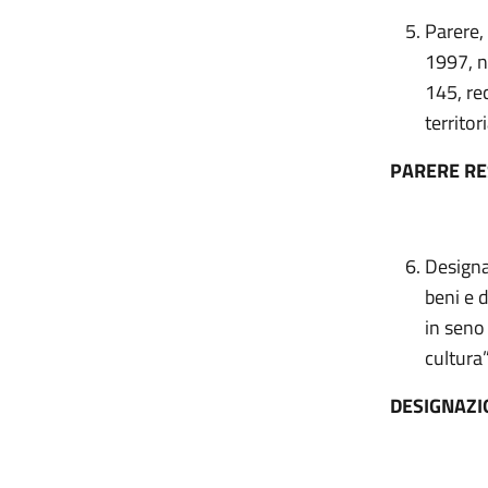
Parere,
1997, n
145, re
territor
PARERE R
Designa
beni e d
in seno 
cultura
DESIGNAZI