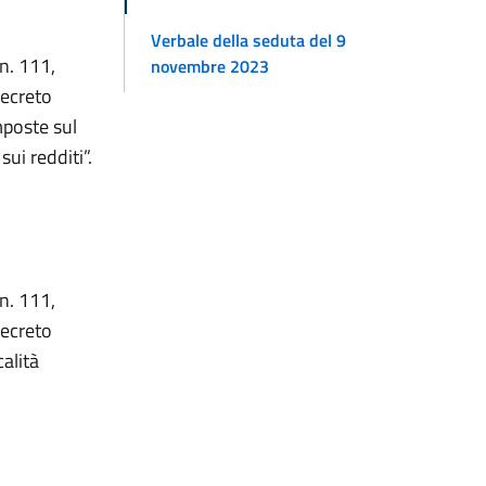
Verbale della seduta del 9
 n. 111,
novembre 2023
decreto
mposte sul
ui redditi”.
 n. 111,
decreto
calità