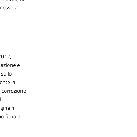
nnesso al
2012, n.
mazione e
 sullo
ente la
a correzione
i
gine n.
po Rurale –