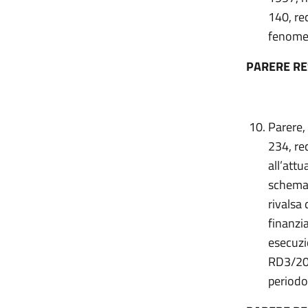
140, re
fenomen
PARERE R
Parere,
234, re
all’att
schema 
rivalsa 
finanzi
esecuzi
RD3/201
period