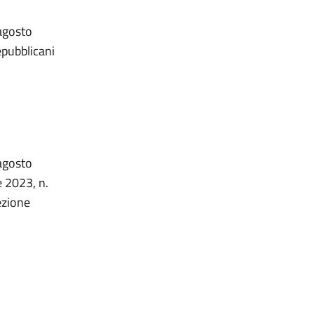
 agosto
epubblicani
 agosto
e 2023, n.
ezione