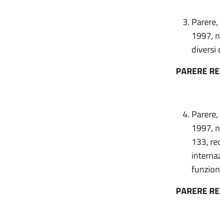
Parere,
1997, n
diversi 
PARERE R
Parere,
1997, n
133, re
internaz
funziona
PARERE R