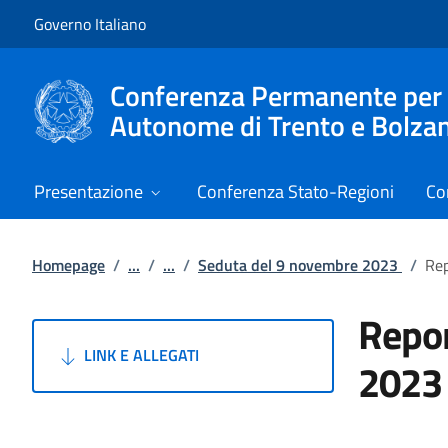
Vai al contenuto
Vai alla navigazione del sito
Governo Italiano
Conferenza Permanente per i r
Autonome di Trento e Bolza
Presentazione
Conferenza Stato-Regioni
Co
Homepage
/
...
/
...
/
Seduta del 9 novembre 2023
/
Rep
Repor
LINK E ALLEGATI
2023