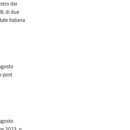
istro dei
98, di due
tale italiana
 agosto
e post
 agosto
re 2023, n.