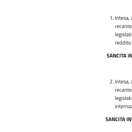
Intesa, 
recante
legisla
reddito 
SANCITA I
Intesa, 
recante
legislat
internaz
SANCITA I