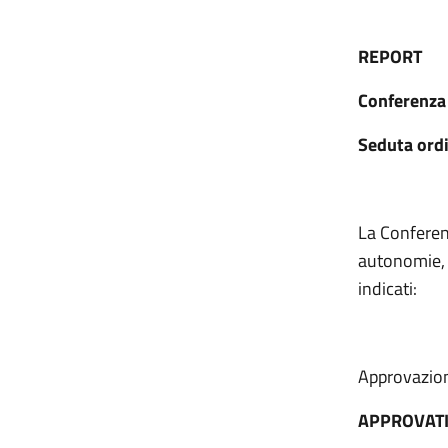
REPORT
Conferenza 
Seduta ord
La Conferenz
autonomie, C
indicati:
Approvazion
APPROVAT