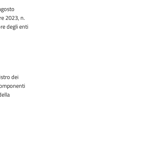
 agosto
re 2023, n.
re degli enti
istro dei
e componenti
della