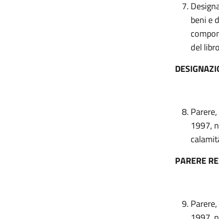
Designa
beni e d
componen
del libr
DESIGNAZI
Parere,
1997, n
calamit
PARERE R
Parere,
1997, n