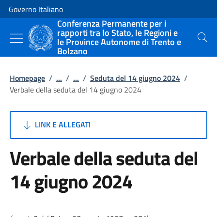
Vai al contenuto
Vai alla navigazione del sito
Governo Italiano
Conferenza Permanente per i
rapporti tra lo Stato, le Regioni e
le Province Autonome di Trento e
Cerca
Bolzano
Homepage
/
...
/
...
/
Seduta del 14 giugno 2024
/
Verbale della seduta del 14 giugno 2024
LINK E ALLEGATI
Verbale della seduta del
14 giugno 2024