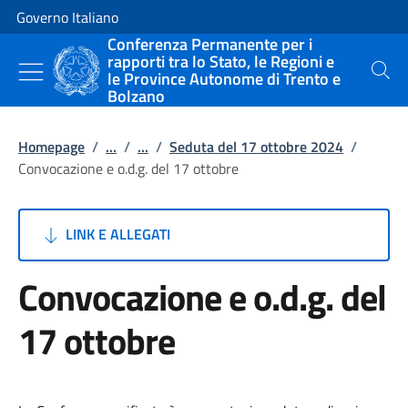
Vai al contenuto
Vai alla navigazione del sito
Governo Italiano
Conferenza Permanente per i
rapporti tra lo Stato, le Regioni e
le Province Autonome di Trento e
Cerca
Bolzano
Homepage
/
...
/
...
/
Seduta del 17 ottobre 2024
/
Convocazione e o.d.g. del 17 ottobre
LINK E ALLEGATI
Convocazione e o.d.g. del
17 ottobre