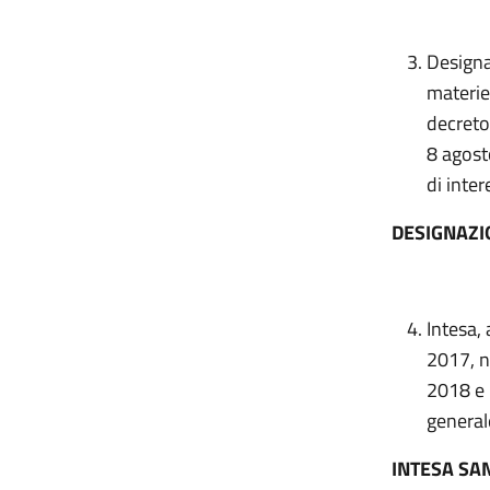
Designa
materie 
decreto
8 agost
di inter
DESIGNAZI
Intesa, 
2017, n
2018 e 
general
INTESA SA