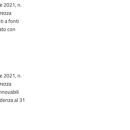
re 2021, n.
urezza
i a fonti
cato con
re 2021, n.
urezza
nnovabili
adenza al 31