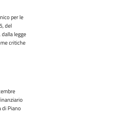
nico per le
5, del
 dalla legge
ime critiche
dicembre
finanziario
a di Piano