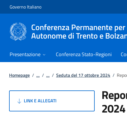
Vai al contenuto
Vai alla navigazione del sito
Governo Italiano
Conferenza Permanente per i r
Autonome di Trento e Bolza
Presentazione
Conferenza Stato-Regioni
Co
Homepage
/
...
/
...
/
Seduta del 17 ottobre 2024
/
Repor
Repor
LINK E ALLEGATI
2024