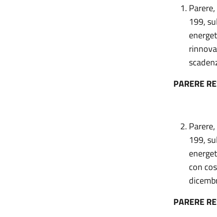
Parere, 
199, su
energet
rinnova
scadenz
PARERE R
Parere, 
199, su
energet
con cos
dicemb
PARERE R