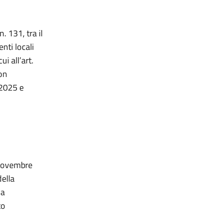
. 131, tra il
nti locali
i all’art.
on
 2025 e
8 novembre
della
la
to