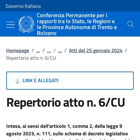
Vai al contenuto
Vai alla navigazione del sito
Governo Italiano
Conferenza Permanente per i
rapporti tra lo Stato, le Regioni e
le Province Autonome di Trento e
Cerca
Bolzano
Homepage
/
...
/
...
/
...
/
Atti del 25 gennaio 2024
/
Repertorio atto n. 6/CU
LINK E ALLEGATI
Repertorio atto n. 6/CU
Intesa, ai sensi dell’articolo 1, comma 2, della legge 9
agosto 2023, n. 111, sullo schema di decreto legislativo