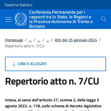
Vai al contenuto
Vai alla navigazione del sito
Governo Italiano
Conferenza Permanente per i
rapporti tra lo Stato, le Regioni e
le Province Autonome di Trento e
Cerca
Bolzano
Homepage
/
...
/
...
/
...
/
Atti del 25 gennaio 2024
/
Repertorio atto n. 7/CU
LINK E ALLEGATI
Repertorio atto n. 7/CU
Intesa, ai sensi dell’articolo 27, comma 2, della legge 5
agosto 2022, n. 118, sullo schema di decreto legislativo