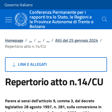
Vai al contenuto
Vai alla navigazione del sito
Governo Italiano
Conferenza Permanente per i
rapporti tra lo Stato, le Regioni e
le Province Autonome di Trento e
Cerca
Bolzano
Homepage
/
...
/
...
/
...
/
Atti del 25 gennaio 2024
/
Repertorio atto n.14/CU
LINK E ALLEGATI
Repertorio atto n.14/CU
Parere ai sensi dell’articolo 9, comma 3, del decreto
legislativo 28 agosto 1997, n. 281, sulla conversione in