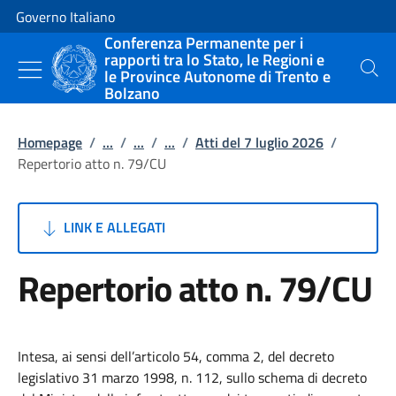
Vai al contenuto
Vai alla navigazione del sito
Governo Italiano
Conferenza Permanente per i
rapporti tra lo Stato, le Regioni e
le Province Autonome di Trento e
Cerca
Bolzano
Homepage
/
...
/
...
/
...
/
Atti del 7 luglio 2026
/
Repertorio atto n. 79/CU
LINK E ALLEGATI
Repertorio atto n. 79/CU
Intesa, ai sensi dell’articolo 54, comma 2, del decreto
legislativo 31 marzo 1998, n. 112, sullo schema di decreto