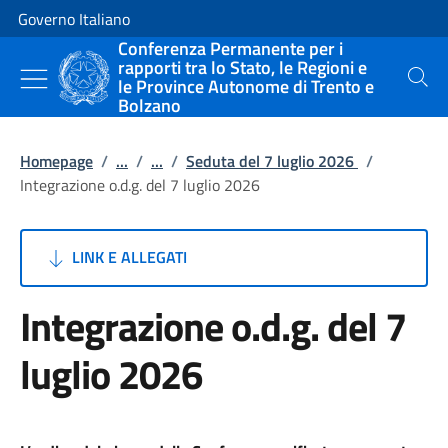
Vai al contenuto
Vai alla navigazione del sito
Governo Italiano
Conferenza Permanente per i
rapporti tra lo Stato, le Regioni e
le Province Autonome di Trento e
Cerca
Bolzano
Homepage
/
...
/
...
/
Seduta del 7 luglio 2026
/
Integrazione o.d.g. del 7 luglio 2026
LINK E ALLEGATI
Integrazione o.d.g. del 7
luglio 2026