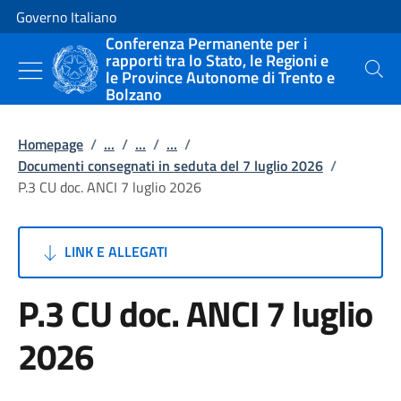
Vai al contenuto
Vai alla navigazione del sito
Governo Italiano
Conferenza Permanente per i
rapporti tra lo Stato, le Regioni e
le Province Autonome di Trento e
Cerca
Bolzano
Homepage
/
...
/
...
/
...
/
Documenti consegnati in seduta del 7 luglio 2026
/
P.3 CU doc. ANCI 7 luglio 2026
LINK E ALLEGATI
P.3 CU doc. ANCI 7 luglio
2026