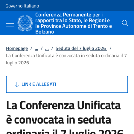
Vai al contenuto
Vai alla navigazione del sito
Governo Italiano
Conferenza Permanente per i
rapporti tra lo Stato, le Regioni e
le Province Autonome di Trento e
Cerca
Bolzano
Homepage
/
...
/
...
/
Seduta del 7 luglio 2026
/
La Conferenza Unificata è convocata in seduta ordinaria il 7
luglio 2026.
LINK E ALLEGATI
La Conferenza Unificata
è convocata in seduta
ordinaria il 7 luglio 2026.