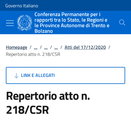
Vai al contenuto
Vai alla navigazione del sito
Governo Italiano
Conferenza Permanente per i
rapporti tra lo Stato, le Regioni e
le Province Autonome di Trento e
Cerca
Bolzano
Homepage
/
...
/
...
/
...
/
Atti del 17/12/2020
/
Repertorio atto n. 218/CSR
LINK E ALLEGATI
Repertorio atto n.
218/CSR