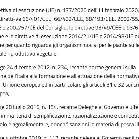
ettiva di esecuzione (UE) n. 177/2020 dell’11 febbraio 2020
 diretti-ve 66/401/CEE, 66/402/CEE, 68/193/CEE, 2002/55
e 2002/57/CE del Consiglio, le direttive 93/49/CEE e 93/6
 e le direttive di esecuzione 2014/21/UE e 2014/98/UE de
 per quanto riguarda gli organismi nocivi per le piante sull
ale riproduttivo vegetale;
gge 24 dicembre 2012, n. 234, recante norme generali sulla
ne dell'Italia alla formazione e all'attuazione della normativ
ll'Unione europea ed in parti-colare gli articoli 31 e 32 sui cri
pea;
ge 28 luglio 2016, n. 154, recante Deleghe al Governo e ulter
 in ma-teria di semplificazione, razionalizzazione e competit
colo e agroalimentare, nonché sanzioni in materia di pesca il
ge 4 ottobre 2019, n. 117, recante delega al Governo per il