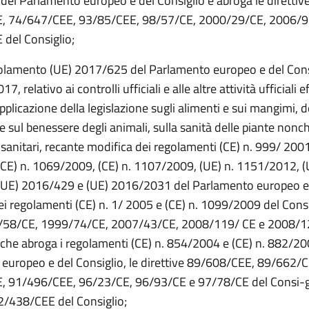
el Parlamento europeo e del Consiglio e abroga le direttiv
, 74/647/CEE, 93/85/CEE, 98/57/CE, 2000/29/CE, 2006/9
del Consiglio;
golamento (UE) 2017/625 del Parlamento europeo e del Consi
, relativo ai controlli ufficiali e alle altre attività ufficiali e
applicazione della legislazione sugli alimenti e sui mangimi, 
 e sul benessere degli animali, sulla sanità delle piante nonc
osanitari, recante modifica dei regolamenti (CE) n. 999/ 2001
CE) n. 1069/2009, (CE) n. 1107/2009, (UE) n. 1151/2012, (
(UE) 2016/429 e (UE) 2016/2031 del Parlamento europeo e
ei regolamenti (CE) n. 1/ 2005 e (CE) n. 1099/2009 del Consi
98/58/CE, 1999/74/CE, 2007/43/CE, 2008/119/ CE e 2008/1
e che abroga i regolamenti (CE) n. 854/2004 e (CE) n. 882/20
europeo e del Consiglio, le direttive 89/608/CEE, 89/662/C
 91/496/CEE, 96/23/CE, 96/93/CE e 97/78/CE del Consi-gl
2/438/CEE del Consiglio;