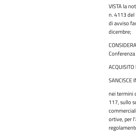
VISTA la no
n. 4113 del
di avviso fa
dicembre;
CONSIDERATI 
Conferenza 
ACQUISITO l
SANCISCE 
nei termini 
117, sullo 
commercializ
ortive, per 
regolament