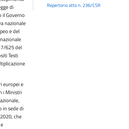
Repertorio atto n. 236/CSR
egge di
o il Governo
iva nazionale
peo e del
 nazionale
017/625 del
iti Testi
tiplicazione
ri europei e
 i Ministri
nazionale,
 in sede di
e 2020, che
 e