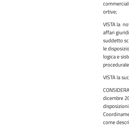
commercializ
ortive;
VISTA la no
affari giurid
suddetto sc
le disposizi
logica e sis
procedurale
VISTA la su
CONSIDERATI 
dicembre 20
disposizioni
Coordinamen
come descri