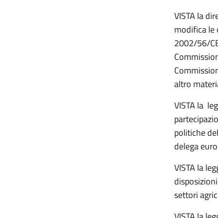
VISTA la dir
modifica le
2002/56/CE 
Commissione
Commissione
altro materi
VISTA la le
partecipazio
politiche de
delega euro
VISTA la leg
disposizioni
settori agri
VISTA la leg