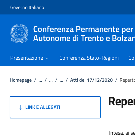
Vai al contenuto
Vai alla navigazione del sito
Governo Italiano
Conferenza Permanente per i r
Autonome di Trento e Bolza
Presentazione
Conferenza Stato-Regioni
Co
Homepage
/
...
/
...
/
...
/
Atti del 17/12/2020
/
Reperto
Reper
LINK E ALLEGATI
Intesa, ai s