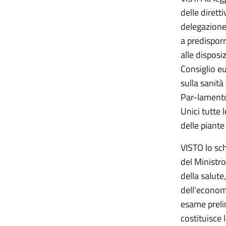
delle dirett
delegazione
a predisporr
alle dispos
Consiglio e
sulla sanità
Par-lamento
Unici tutte 
delle piante 
VISTO lo sch
del Ministro
della salute
dell'econom
esame prelim
costituisce