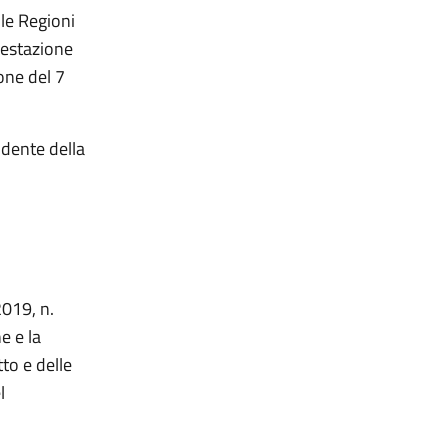
le Regioni
festazione
one del 7
idente della
2019, n.
e e la
to e delle
l