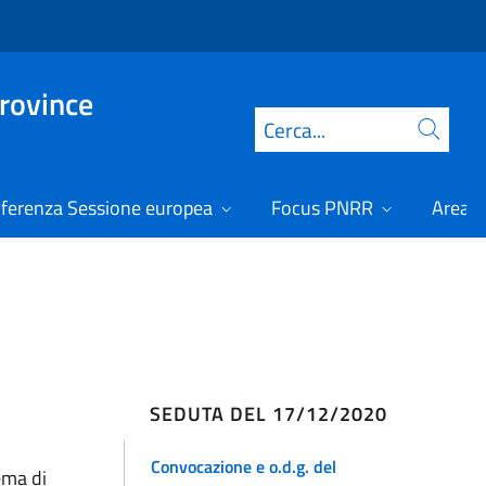
Province
Cerca
ferenza Sessione europea
Focus PNRR
Area r
SEDUTA DEL 17/12/2020
Convocazione e o.d.g. del
ema di