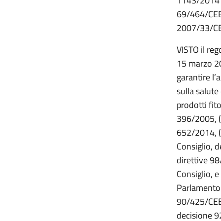
1143/2014 d
69/464/CEE
2007/33/CE 
VISTO il re
15 marzo 2017
garantire l’
sulla salute
prodotti fit
396/2005, (
652/2014, 
Consiglio, d
direttive 
Consiglio, 
Parlamento 
90/425/CEE,
decisione 9