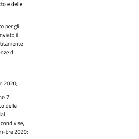
to e delle
o per gli
nviato il
rtitamente
enze di
e 2020;
rno 7
co delle
dal
 condivise,
em-bre 2020;