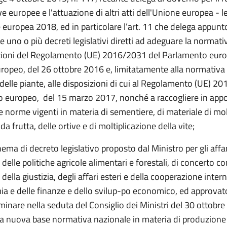
ive europee e l'attuazione di altri atti dell'Unione europea - l
 europea 2018, ed in particolare l’art. 11 che delega appunt
e uno o più decreti legislativi diretti ad adeguare la normat
izioni del Regolamento (UE) 2016/2031 del Parlamento euro
uropeo, del 26 ottobre 2016 e, limitatamente alla normativa
 delle piante, alle disposizioni di cui al Regolamento (UE) 2
 europeo, del 15 marzo 2017, nonché a raccogliere in appos
le norme vigenti in materia di sementiere, di materiale di mol
da frutta, delle ortive e di moltiplicazione della vite;
ema di decreto legislativo proposto dal Ministro per gli affa
 delle politiche agricole alimentari e forestali, di concerto con
, della giustizia, degli affari esteri e della cooperazione inter
ia e delle finanze e dello svilup-po economico, ed approvato
inare nella seduta del Consiglio dei Ministri del 30 ottobr
 la nuova base normativa nazionale in materia di produzione