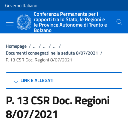
Vai al contenuto
Vai alla navigazione del sito
Governo Italiano
Conferenza Permanente per i
rapporti tra lo Stato, le Regioni e
le Province Autonome di Trento e
Cerca
Bolzano
Homepage
/
...
/
...
/
...
/
Documenti consegnati nella seduta 8/07/2021
/
P. 13 CSR Doc. Regioni 8/07/2021
LINK E ALLEGATI
P. 13 CSR Doc. Regioni
8/07/2021