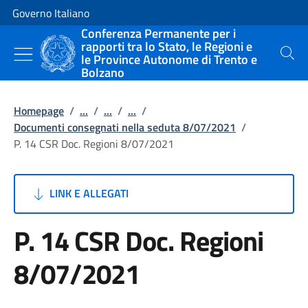
Vai al contenuto
Vai alla navigazione del sito
Governo Italiano
Conferenza Permanente per i
rapporti tra lo Stato, le Regioni e
le Province Autonome di Trento e
Cerca
Bolzano
Homepage
/
...
/
...
/
...
/
Documenti consegnati nella seduta 8/07/2021
/
P. 14 CSR Doc. Regioni 8/07/2021
LINK E ALLEGATI
P. 14 CSR Doc. Regioni
8/07/2021