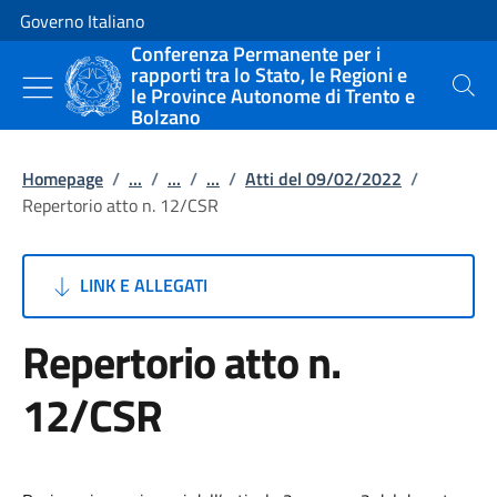
Vai al contenuto
Vai alla navigazione del sito
Governo Italiano
Conferenza Permanente per i
rapporti tra lo Stato, le Regioni e
le Province Autonome di Trento e
Cerca
Bolzano
Homepage
/
...
/
...
/
...
/
Atti del 09/02/2022
/
Repertorio atto n. 12/CSR
LINK E ALLEGATI
Repertorio atto n.
12/CSR