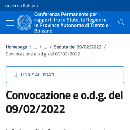
Vai al contenuto
Vai alla navigazione del sito
Governo Italiano
Conferenza Permanente per i
rapporti tra lo Stato, le Regioni e
le Province Autonome di Trento e
Cerca
Bolzano
Homepage
/
...
/
...
/
Seduta del 09/02/2022
/
Convocazione e o.d.g. del 09/02/2022
LINK E ALLEGATI
Convocazione e o.d.g. del
09/02/2022