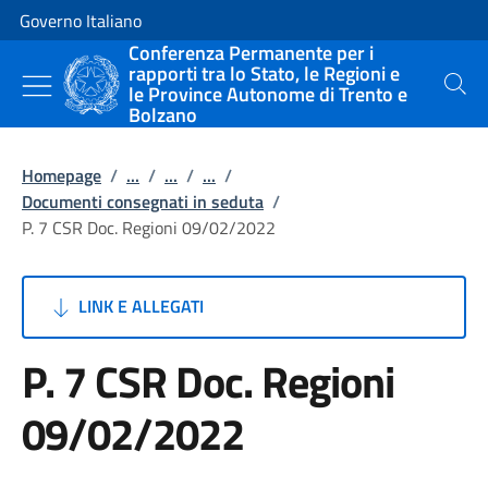
Vai al contenuto
Vai alla navigazione del sito
Governo Italiano
Conferenza Permanente per i
rapporti tra lo Stato, le Regioni e
le Province Autonome di Trento e
Cerca
Bolzano
Homepage
/
...
/
...
/
...
/
Documenti consegnati in seduta
/
P. 7 CSR Doc. Regioni 09/02/2022
LINK E ALLEGATI
P. 7 CSR Doc. Regioni
09/02/2022