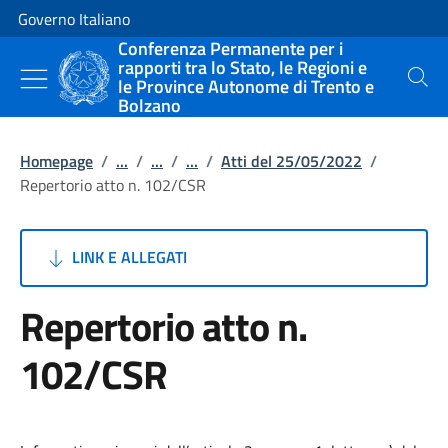
Vai al contenuto
Vai alla navigazione del sito
Governo Italiano
Conferenza Permanente per i
rapporti tra lo Stato, le Regioni e
le Province Autonome di Trento e
Cerca
Bolzano
Homepage
/
...
/
...
/
...
/
Atti del 25/05/2022
/
Repertorio atto n. 102/CSR
LINK E ALLEGATI
Repertorio atto n.
102/CSR