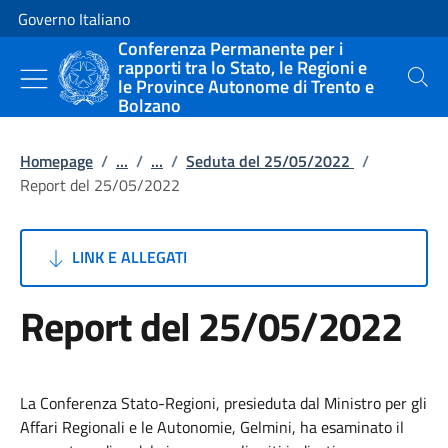
Vai al contenuto
Vai alla navigazione del sito
Governo Italiano
Conferenza Permanente per i
rapporti tra lo Stato, le Regioni e
le Province Autonome di Trento e
Cerca
Bolzano
Homepage
/
...
/
...
/
Seduta del 25/05/2022
/
Report del 25/05/2022
LINK E ALLEGATI
Report del 25/05/2022
La Conferenza Stato-Regioni, presieduta dal Ministro per gli
Affari Regionali e le Autonomie, Gelmini, ha esaminato il