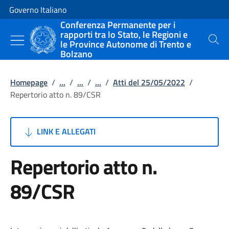
Vai al contenuto
Vai alla navigazione del sito
Governo Italiano
Conferenza Permanente per i
rapporti tra lo Stato, le Regioni e
le Province Autonome di Trento e
Cerca
Bolzano
Homepage
/
...
/
...
/
...
/
Atti del 25/05/2022
/
Repertorio atto n. 89/CSR
LINK E ALLEGATI
Repertorio atto n.
89/CSR