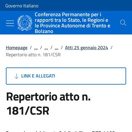
Vai al contenuto
Vai alla navigazione del sito
Governo Italiano
Conferenza Permanente per i
rapporti tra lo Stato, le Regioni e
le Province Autonome di Trento e
Cerca
Bolzano
Homepage
/
...
/
...
/
...
/
Atti 25 gennaio 2024
/
Repertorio atto n. 181/CSR
LINK E ALLEGATI
Repertorio atto n.
181/CSR