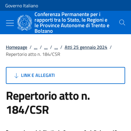
Vai al contenuto
Vai alla navigazione del sito
Governo Italiano
Conferenza Permanente per i
rapporti tra lo Stato, le Regioni e
le Province Autonome di Trento e
Cerca
Bolzano
Homepage
/
...
/
...
/
...
/
Atti 25 gennaio 2024
/
Repertorio atto n. 184/CSR
LINK E ALLEGATI
Repertorio atto n.
184/CSR