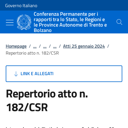
Vai al contenuto
Vai alla navigazione del sito
Governo Italiano
Conferenza Permanente per i
rapporti tra lo Stato, le Regioni e
le Province Autonome di Trento e
Cerca
Bolzano
Homepage
/
...
/
...
/
...
/
Atti 25 gennaio 2024
/
Repertorio atto n. 182/CSR
LINK E ALLEGATI
Repertorio atto n.
182/CSR