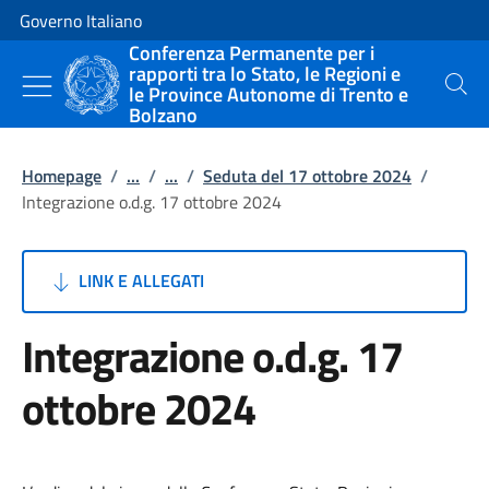
Vai al contenuto
Vai alla navigazione del sito
Governo Italiano
Conferenza Permanente per i
rapporti tra lo Stato, le Regioni e
le Province Autonome di Trento e
Cerca
Bolzano
Homepage
/
...
/
...
/
Seduta del 17 ottobre 2024
/
Integrazione o.d.g. 17 ottobre 2024
LINK E ALLEGATI
Integrazione o.d.g. 17
ottobre 2024