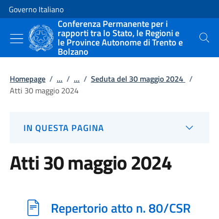
Vai al contenuto
Vai alla navigazione del sito
Governo Italiano
Conferenza Permanente per i
rapporti tra lo Stato, le Regioni e
le Province Autonome di Trento e
Cerca
Bolzano
Homepage
/
...
/
...
/
Seduta del 30 maggio 2024
/
Atti 30 maggio 2024
IN QUESTA PAGINA
Atti 30 maggio 2024
Repertorio atto n. 80/CSR