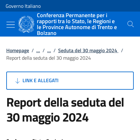
Vai al contenuto
Vai alla navigazione del sito
Governo Italiano
Conferenza Permanente per i
rapporti tra lo Stato, le Regioni e
le Province Autonome di Trento e
Cerca
Bolzano
Homepage
/
...
/
...
/
Seduta del 30 maggio 2024
/
Report della seduta del 30 maggio 2024
LINK E ALLEGATI
Report della seduta del
30 maggio 2024