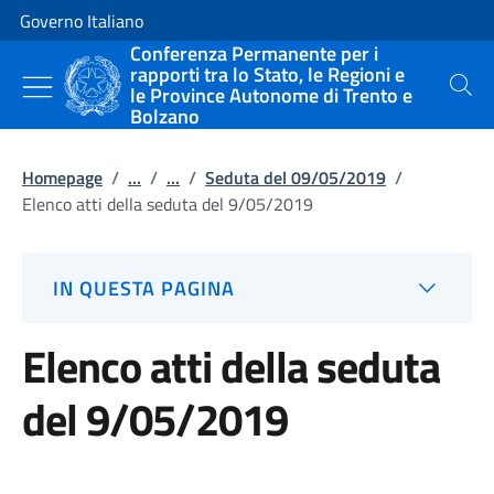
Vai al contenuto
Vai alla navigazione del sito
Governo Italiano
Conferenza Permanente per i
rapporti tra lo Stato, le Regioni e
le Province Autonome di Trento e
Cerca
Bolzano
Homepage
/
...
/
...
/
Seduta del 09/05/2019
/
Elenco atti della seduta del 9/05/2019
IN QUESTA PAGINA
Elenco atti della seduta
del 9/05/2019