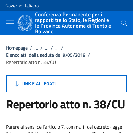
Vai al contenuto
Vai alla navigazione del sito
Governo Italiano
Conferenza Permanente per i
rapporti tra lo Stato, le Regioni e
le Province Autonome di Trento e
Cerca
Bolzano
Homepage
/
...
/
...
/
...
/
Elenco atti della seduta del 9/05/2019
/
Repertorio atto n. 38/CU
LINK E ALLEGATI
Repertorio atto n. 38/CU
Parere ai sensi dell’articolo 7, comma 1, del decreto-legge