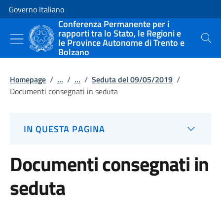
Vai al contenuto
Vai alla navigazione del sito
Governo Italiano
Conferenza Permanente per i
rapporti tra lo Stato, le Regioni e
le Province Autonome di Trento e
Cerca
Bolzano
Homepage
/
...
/
...
/
Seduta del 09/05/2019
/
Documenti consegnati in seduta
IN QUESTA PAGINA
Documenti consegnati in
seduta